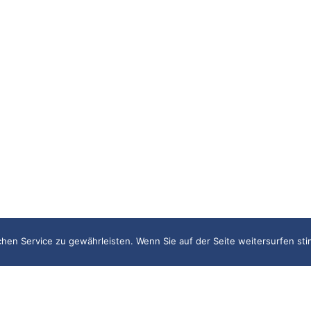
0
en Service zu gewährleisten. Wenn Sie auf der Seite weitersurfen st