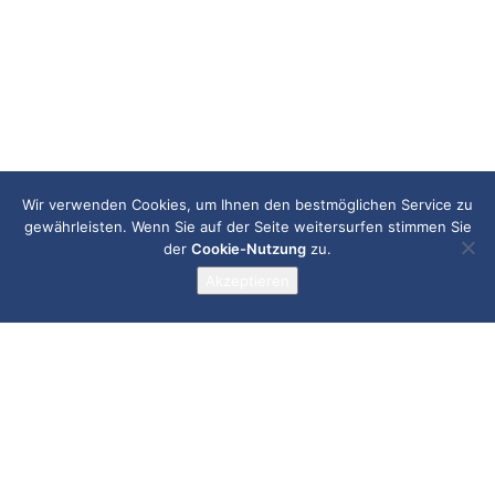
Wir verwenden Cookies, um Ihnen den bestmöglichen Service zu
gewährleisten. Wenn Sie auf der Seite weitersurfen stimmen Sie
der
Cookie-Nutzung
zu.
Akzeptieren
Weberrütistrasse 6, 8833 Samstagern
+41 44 789 89 99
info@brumbrum.ch
Facebook
Instagram
© 2026, brumbrum.ch