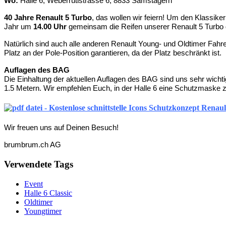
Wo:
Hal­le 6, Weber­rü­ti­stras­se 6, 8833 Samstagern
40 Jah­re Renault 5 Tur­bo
, das wol­len wir fei­ern! Um den Klas­si­ke
Jahr um
14.00 Uhr
gemein­sam die Rei­fen unse­rer Renault 5 Tur­bo q
Natür­lich sind auch alle ande­ren Renault Young- und Old­ti­mer Fah­re
Platz an der Pole-Posi­ti­on garan­tie­ren, da der Platz beschränkt ist.
Auf­la­gen des BAG
Die Ein­hal­tung der aktu­el­len Auf­la­gen des BAG sind uns sehr wich­tig
1.5 Metern. Wir emp­feh­len Euch, in der Hal­le 6 eine Schutz­mas­ke 
Schutzkonzept Renault
Wir freu­en uns auf Dei­nen Besuch!
brumbrum.ch AG
Verwendete Tags
Event
Halle 6 Classic
Oldtimer
Youngtimer