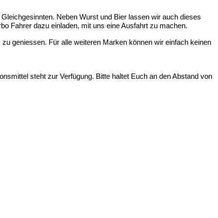
ter Gleich­ge­sinn­ten. Neben Wurst und Bier las­sen wir auch die­ses
­bo Fah­rer dazu ein­la­den, mit uns eine Aus­fahrt zu machen.
zu genies­sen. Für alle wei­te­ren Mar­ken kön­nen wir ein­fach kei­nen
­ons­mit­tel steht zur Ver­fü­gung. Bit­te hal­tet Euch an den Abstand von