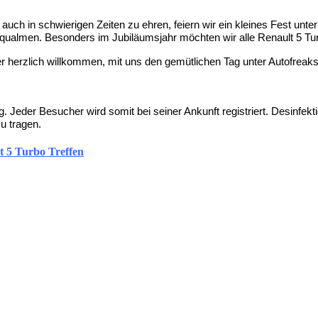
r auch in schwie­ri­gen Zei­ten zu ehren, fei­ern wir ein klei­nes Fest un
ual­men. Beson­ders im Jubi­lä­ums­jahr möch­ten wir alle Renault 5 Tur
r herz­lich will­kom­men, mit uns den gemüt­li­chen Tag unter Auto­freaks 
. Jeder Besu­cher wird somit bei sei­ner Ankunft regis­triert. Des­in­fek­ti
zu tragen.
 5 Turbo Treffen