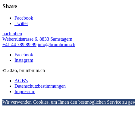
Share
Facebook
Twitter
nach oben
Weberrütistrasse 6, 8833 Samstagern
+41 44 789 89 99
info@brumbrum.ch
Facebook
Instagram
© 2026, brumbrum.ch
AGB's
Datenschutzbestimmungen
Impressum
Wir verwenden Cookies, um Ihnen den bestmöglichen Service zu gewä