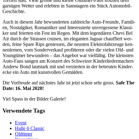
Tref­fen statt. Vie­le gros­se und klei­ne Old­ti­mer-Fans trotz­ten dem
gars­ti­gen Wet­ter und erleb­ten in Sams­ta­gern ein Stück Automobil-
Geschichte.
Auch in die­sem Jahr bewun­der­ten zahl­rei­che Auto-Freun­de, Fami­li­
en, Nost­al­gi­ker, Roman­ti­ker und Inter­es­sier­te unver­ges­se­ne Klas­si­
ker und fei­er­ten ein Fest im Regen. Mit dem legen­dä­ren Che­vi Bel
Air durch die Stras­sen crui­sen, im ele­gan­ten Jagu­ar chauf­fiert wer­
den, fei­ne Spa­re Rips genies­sen, die neus­ten Elek­tro­fahr­zeu­ge ken­
nen­ler­nen, vom Son­der­ver­kauf pro­fi­tie­ren oder die vie­len Old- und
Young­timer bewun­dern – das Ange­bot war viel­fäl­tig. Die kleins­ten
Auto-Fans san­gen am Kon­zert des Schwei­zer Kin­der­lie­der­ma­chers
Andrew Bond laut­stark mit und ver­zier­ten in der betreu­ten Kin­der­
ecke ein Auto mit kunst­vol­len Gemälden.
Die Vor­freu­de auf nächs­tes Jahr ist jetzt schon sehr gross.
Safe The
Date: 16. Mai 2020!
Viel Spass in der Bil­der Galerie!
Verwendete Tags
Event
Halle 6 Classic
Oldtimer