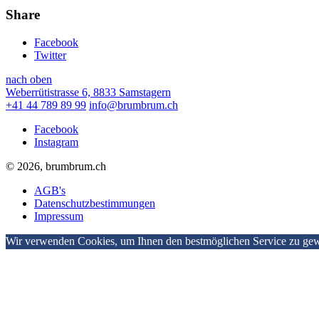
Share
Facebook
Twitter
nach oben
Weberrütistrasse 6, 8833 Samstagern
+41 44 789 89 99
info@brumbrum.ch
Facebook
Instagram
© 2026, brumbrum.ch
AGB's
Datenschutzbestimmungen
Impressum
Wir verwenden Cookies, um Ihnen den bestmöglichen Service zu gewä