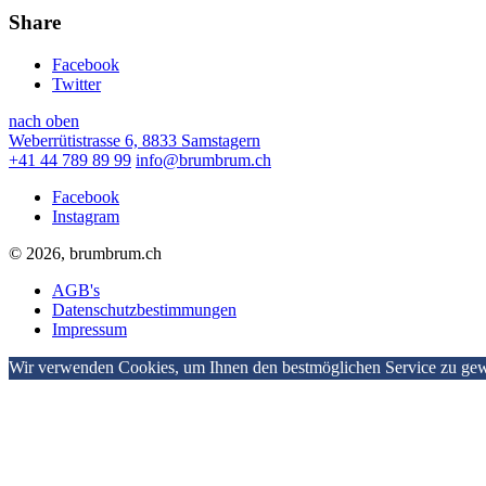
Share
Facebook
Twitter
nach oben
Weberrütistrasse 6, 8833 Samstagern
+41 44 789 89 99
info@brumbrum.ch
Facebook
Instagram
© 2026, brumbrum.ch
AGB's
Datenschutzbestimmungen
Impressum
Wir verwenden Cookies, um Ihnen den bestmöglichen Service zu gewä