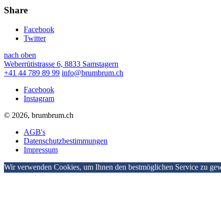
Share
Facebook
Twitter
nach oben
Weberrütistrasse 6, 8833 Samstagern
+41 44 789 89 99
info@brumbrum.ch
Facebook
Instagram
© 2026, brumbrum.ch
AGB's
Datenschutzbestimmungen
Impressum
Wir verwenden Cookies, um Ihnen den bestmöglichen Service zu gewä